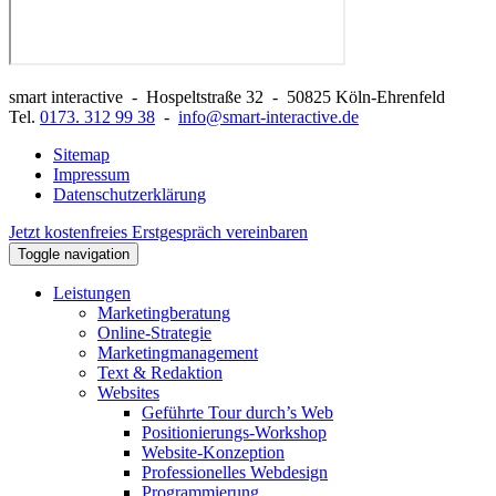
smart interactive
-
Hospeltstraße 32
-
50825
Köln-Ehrenfeld
Tel.
0173. 312 99 38
-
info@smart-interactive.de
Sitemap
Impressum
Datenschutzerklärung
Jetzt
kostenfreies Erstgespräch
vereinbaren
Toggle navigation
Leistungen
Marketingberatung
Online-Strategie
Marketingmanagement
Text & Redaktion
Websites
Geführte Tour durch’s Web
Positionierungs-Workshop
Website-Konzeption
Professionelles Webdesign
Programmierung