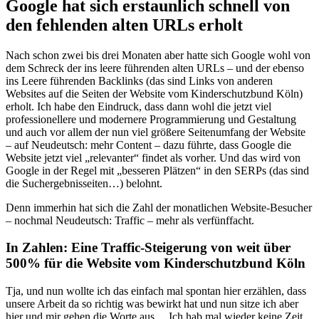
Google hat sich erstaunlich schnell von
den fehlenden alten URLs erholt
Nach schon zwei bis drei Monaten aber hatte sich Google wohl von
dem Schreck der ins leere führenden alten URLs – und der ebenso
ins Leere führenden Backlinks (das sind Links von anderen
Websites auf die Seiten der Website vom Kinderschutzbund Köln)
erholt. Ich habe den Eindruck, dass dann wohl die jetzt viel
professionellere und modernere Programmierung und Gestaltung
und auch vor allem der nun viel größere Seitenumfang der Website
– auf Neudeutsch: mehr Content – dazu führte, dass Google die
Website jetzt viel „relevanter“ findet als vorher. Und das wird von
Google in der Regel mit „besseren Plätzen“ in den SERPs (das sind
die Suchergebnisseiten…) belohnt.
Denn immerhin hat sich die Zahl der monatlichen Website-Besucher
– nochmal Neudeutsch: Traffic – mehr als verfünffacht.
In Zahlen: Eine Traffic-Steigerung von weit über
500% für die Website vom Kinderschutzbund Köln
Tja, und nun wollte ich das einfach mal spontan hier erzählen, dass
unsere Arbeit da so richtig was bewirkt hat und nun sitze ich aber
hier und mir gehen die Worte aus… Ich hab mal wieder keine Zeit