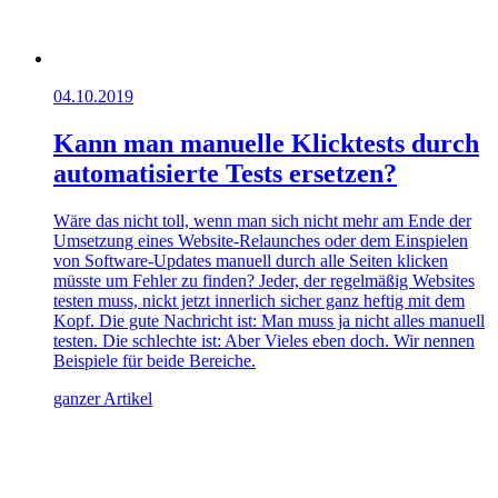
04.10.2019
Kann man manuelle Klicktests durch
automatisierte Tests ersetzen?
Wäre das nicht toll, wenn man sich nicht mehr am Ende der
Umsetzung eines Website-Relaunches oder dem Einspielen
von Software-Updates manuell durch alle Seiten klicken
müsste um Fehler zu finden? Jeder, der regelmäßig Websites
testen muss, nickt jetzt innerlich sicher ganz heftig mit dem
Kopf. Die gute Nachricht ist: Man muss ja nicht alles manuell
testen. Die schlechte ist: Aber Vieles eben doch. Wir nennen
Beispiele für beide Bereiche.
ganzer Artikel