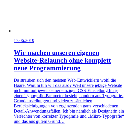
17.06.2019
Wir machen unseren eigenen
Website-Relaunch ohne komplett
neue Programmierung
Da sträuben sich den meisten Web-Entwicklern wohl die
Haare. Warum tun wir das also? Weil unsere jetzige Website
nicht nur auf jeweils einer einzigen CSS-Einstellung für je
einen Typografie-Parameter besteht, sondern aus Typografie-
Grundeinstellungen und vielen zusätzlichen
Berücksichtigungen von ergänzenden ganz verschiedenen
Detail-Anwendungsfällen. Ich bin nämlich als Designerin ein
Verfechter von korrekter Typografie und „Mikro-Typografie“
und das aus gutem Grund…