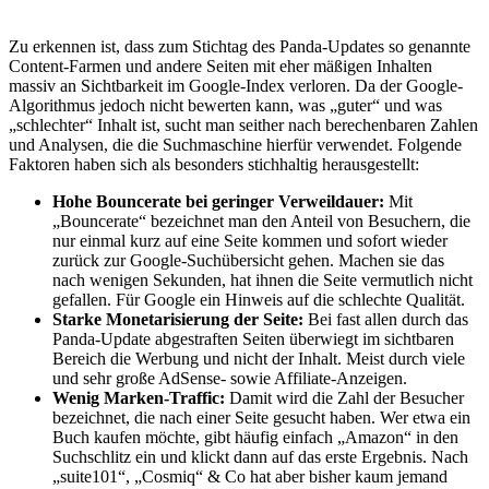
Zu erkennen ist, dass zum Stichtag des Panda-Updates so genannte
Content-Farmen und andere Seiten mit eher mäßigen Inhalten
massiv an Sichtbarkeit im Google-Index verloren. Da der Google-
Algorithmus jedoch nicht bewerten kann, was „guter“ und was
„schlechter“ Inhalt ist, sucht man seither nach berechenbaren Zahlen
und Analysen, die die Suchmaschine hierfür verwendet. Folgende
Faktoren haben sich als besonders stichhaltig herausgestellt:
Hohe Bouncerate bei geringer Verweildauer:
Mit
„Bouncerate“ bezeichnet man den Anteil von Besuchern, die
nur einmal kurz auf eine Seite kommen und sofort wieder
zurück zur Google-Suchübersicht gehen. Machen sie das
nach wenigen Sekunden, hat ihnen die Seite vermutlich nicht
gefallen. Für Google ein Hinweis auf die schlechte Qualität.
Starke Monetarisierung der Seite:
Bei fast allen durch das
Panda-Update abgestraften Seiten überwiegt im sichtbaren
Bereich die Werbung und nicht der Inhalt. Meist durch viele
und sehr große AdSense- sowie Affiliate-Anzeigen.
Wenig Marken-Traffic:
Damit wird die Zahl der Besucher
bezeichnet, die nach einer Seite gesucht haben. Wer etwa ein
Buch kaufen möchte, gibt häufig einfach „Amazon“ in den
Suchschlitz ein und klickt dann auf das erste Ergebnis. Nach
„suite101“, „Cosmiq“ & Co hat aber bisher kaum jemand