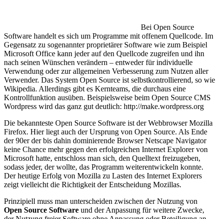
Bei Open Source
Software handelt es sich um Programme mit offenem Quellcode. Im
Gegensatz zu sogenannter proprietärer Software wie zum Beispiel
Microsoft Office kann jeder auf den Quellcode zugreifen und ihn
nach seinen Wünschen verändern – entweder für individuelle
Verwendung oder zur allgemeinen Verbesserung zum Nutzen aller
Verwender. Das System Open Source ist selbstkontrollierend, so wie
Wikipedia. Allerdings gibt es Kernteams, die durchaus eine
Kontrollfunktion ausüben. Beispielsweise beim Open Source CMS
Wordpress wird das ganz gut deutlich: http://make.wordpress.org
Die bekannteste Open Source Software ist der Webbrowser Mozilla
Firefox. Hier liegt auch der Ursprung von Open Source. Als Ende
der 90er der bis dahin dominierende Browser Netscape Navigator
keine Chance mehr gegen den erfolgreichen Internet Explorer von
Microsoft hatte, entschloss man sich, den Quelltext freizugeben,
sodass jeder, der wollte, das Programm weiterentwickeln konnte.
Der heutige Erfolg von Mozilla zu Lasten des Internet Explorers
zeigt vielleicht die Richtigkeit der Entscheidung Mozillas.
Prinzipiell muss man unterscheiden zwischen der Nutzung von
Open Source Software
und der Anpassung für weitere Zwecke,
der Nutzung freier Software ohne Anpassung oder Beteiligung an