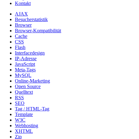
Kontakt
AJAX
Besucherstatistik
Browser
Browser-Kompatibilität
Cache
CSS
Flash
Interfacedesign
IP-Adresse
JavaScript
Meta-Tags
MySQL
Online-Marketing
Open Source
Quelltext
RSS
SEO
Tag / HTML-Tag
Template
W3C
Webhosting
XHTML
Zip