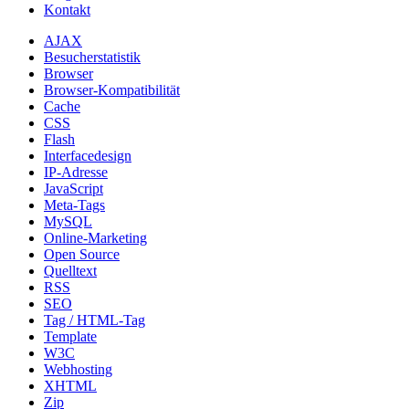
Kontakt
AJAX
Besucherstatistik
Browser
Browser-Kompatibilität
Cache
CSS
Flash
Interfacedesign
IP-Adresse
JavaScript
Meta-Tags
MySQL
Online-Marketing
Open Source
Quelltext
RSS
SEO
Tag / HTML-Tag
Template
W3C
Webhosting
XHTML
Zip